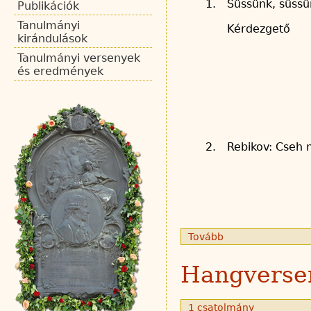
1.
Süssünk, süss
Publikációk
Tanulmányi
Kérdezgető
kirándulások
Tanulmányi versenyek
és eredmények
2.
Rebikov: Cseh 
Tovább
Hangverse
1 csatolmány