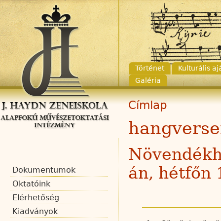
Történet
Kulturális a
Galéria
Címlap
hangverse
Növendékha
án, hétfőn
Dokumentumok
Oktatóink
Elérhetőség
Kiadványok