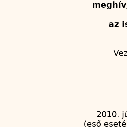
meghív
az 
Vez
2010. j
(eső eseté