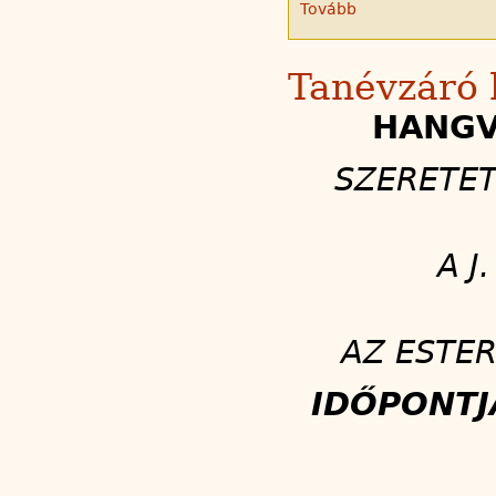
Tovább
Tanévzáró 
HANGVE
SZERETET
A J
AZ ESTE
IDŐPONTJ