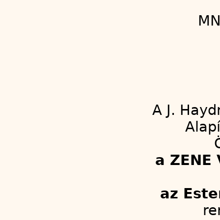
MN
A J. Hayd
Alap
a ZENE 
az Este
re