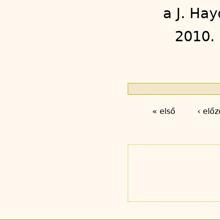
a J. Ha
2010.
« első
‹ előz