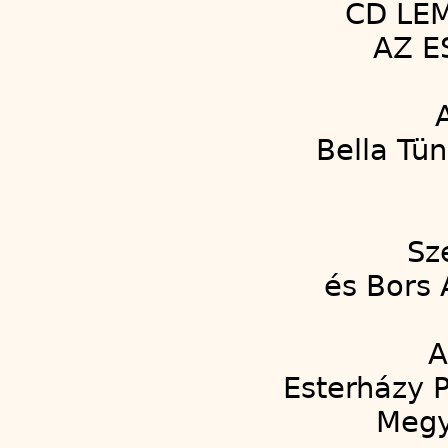
CD LE
AZ E
Bella Tü
Sz
és Bors 
A
Esterházy 
Megy