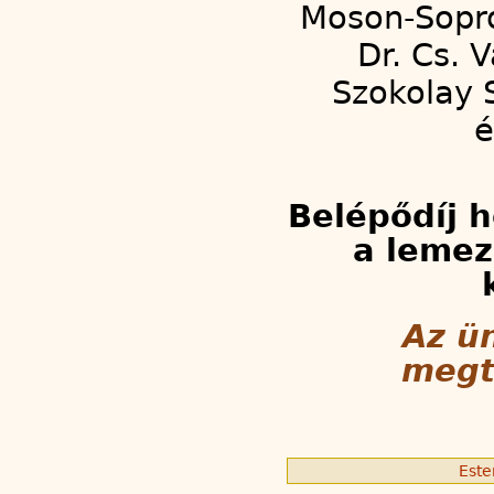
Moson-Sopro
Dr. Cs. 
Szokolay 
é
Belépődíj 
a lemez
Az ü
megt
Este