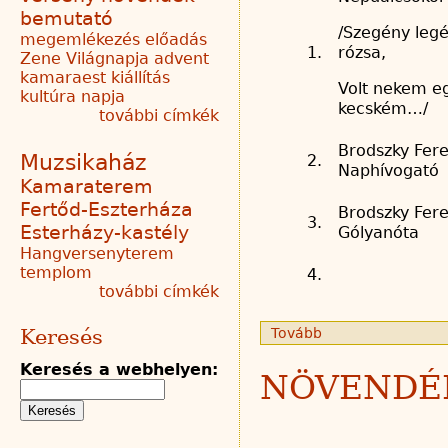
bemutató
/Szegény legén
megemlékezés
előadás
1.
rózsa,
Zene Világnapja
advent
kamaraest
kiállítás
Volt nekem e
kultúra napja
kecském…/
további címkék
Brodszky Fere
Muzsikaház
2.
Naphívogató
Kamaraterem
Fertőd-Eszterháza
Brodszky Fere
3.
Esterházy-kastély
Gólyanóta
Hangversenyterem
templom
4.
további címkék
Keresés
Tovább
Keresés a webhelyen:
NÖVENDÉ