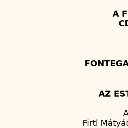
A 
C
FONTEGA
AZ ES
A
Firtl Mátyá