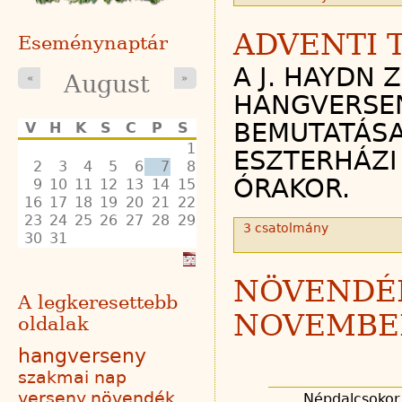
ADVENTI 
Eseménynaptár
A J. HAYDN 
August
«
»
HANGVERSEN
BEMUTATÁSA
V
H
K
S
C
P
S
1
ESZTERHÁZI 
2
3
4
5
6
7
8
ÓRAKOR.
9
10
11
12
13
14
15
16
17
18
19
20
21
22
23
24
25
26
27
28
29
3 csatolmány
30
31
NÖVENDÉ
A legkeresettebb
NOVEMBER
oldalak
hangverseny
szakmai nap
verseny
növendék
Népdalcsokor