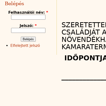
Belépés
Felhasználói név:
*
SZERETETTE
Jelszó:
*
CSALÁDJÁT A
NÖVENDÉKHA
KAMARATER
Elfelejtett jelszó
IDŐPONTJ
____________