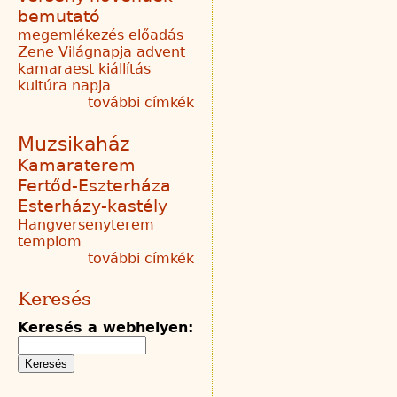
bemutató
megemlékezés
előadás
Zene Világnapja
advent
kamaraest
kiállítás
kultúra napja
további címkék
Muzsikaház
Kamaraterem
Fertőd-Eszterháza
Esterházy-kastély
Hangversenyterem
templom
további címkék
Keresés
Keresés a webhelyen: