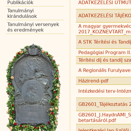
Publikációk
ADATKEZELÉSI ÚTMUTA
Tanulmányi
ADATKEZELÉSI TÁJÉKO
kirándulások
Tanulmányi versenyek
A magyar gyermekvéd
és eredmények
2017_KOZNEVTART_mell
A STK Térítési és Tandí
Pedagógiai Program II.
Térítési díj és tandíj s
A Regionális Furulyav
Házirend-pdf
Intézkedési terv-Intéz
GB2601_Tájékoztatás 20
GB2601_J.HaydnAMI_Sz
betartásáról.pdf
Jelentkezési lap Szülő