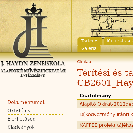
Történet
Kulturális a
Galéria
Címlap
Térítési és 
GB2601_Hay
Csatolmány
Dokumentumok
Alapító Okirat-2012de
Oktatóink
Díjkedvezmény iránti
Elérhetőség
KAFFEE projekt tájékoz
Kiadványok