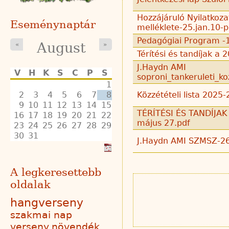
Hozzájáruló Nyilatkoza
Eseménynaptár
melléklete-25.jan.10-p
Pedagógiai Program -1
August
«
»
Térítési és tandíjak 
J.Haydn AMI
V
H
K
S
C
P
S
soproni_tankeruleti_
1
2
3
4
5
6
7
8
Közzétételi lista 2025-
9
10
11
12
13
14
15
TÉRÍTÉSI ÉS TANDÍJAK
16
17
18
19
20
21
22
május 27.pdf
23
24
25
26
27
28
29
30
31
J.Haydn AMI SZMSZ-2
A legkeresettebb
oldalak
hangverseny
szakmai nap
verseny
növendék