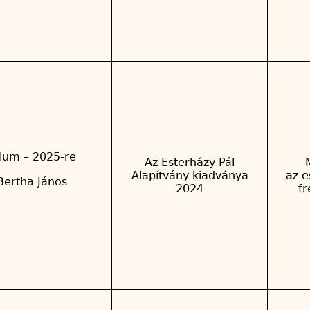
ium – 2025-re
Az Esterházy Pál
Alapítvány kiadványa
az e
Bertha János
2024
f