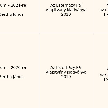
ium – 2021-re
Az Esterházy Pál
Alapítvány kiadványa
az e
Bertha János
2020
f
ium – 2020-ra
Az Esterházy Pál
Alapítvány kiadványa
az e
Bertha János
2019
f