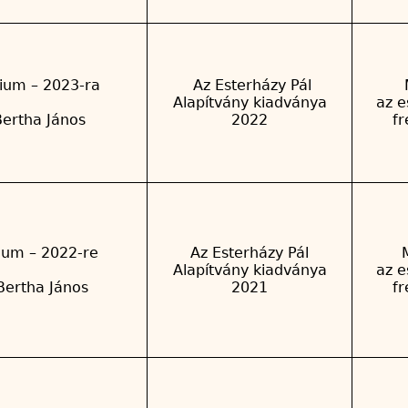
ium – 2023-ra
Az Esterházy Pál
M
Alapítvány kiadványa
az e
Bertha János
2022
f
ium – 2022-re
Az Esterházy Pál
Alapítvány kiadványa
az e
Bertha János
2021
f