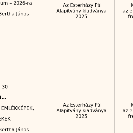
ium – 2026-ra
Az Esterházy Pál
Alapítvány kiadványa
az e
Bertha János
2025
f
-30
N…
Az Esterházy Pál
, EMLÉKKÉPEK,
Alapítvány kiadványa
az e
2025
f
ÉKEK
Bertha János