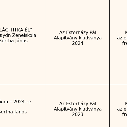
LÁG TITKA ÉL"
Az Esterházy Pál
aydn Zeneiskola
Alapítvány kiadványa
az e
Bertha János
2024
f
ium – 2024-re
Az Esterházy Pál
Alapítvány kiadványa
az e
Bertha János
2023
f