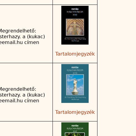
Megrendelhető:
sterhazy. a (kukac)
reemail.hu címen
Tartalomjegyzék
Megrendelhető:
sterhazy. a (kukac)
reemail.hu címen
Tartalomjegyzék