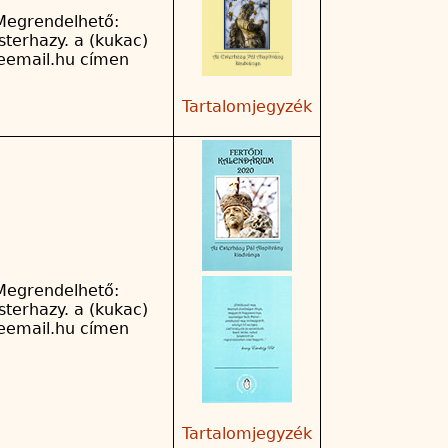
Megrendelhető:
sterhazy. a (kukac)
reemail.hu címen
Tartalomjegyzék
Megrendelhető:
sterhazy. a (kukac)
reemail.hu címen
Tartalomjegyzék