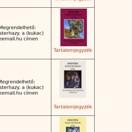
egrendelhető:
sterhazy. a (kukac)
reemail.hu címen
Tartalomjegyzék
Megrendelhető:
sterhazy. a (kukac)
reemail.hu címen
Tartalomjegyzék