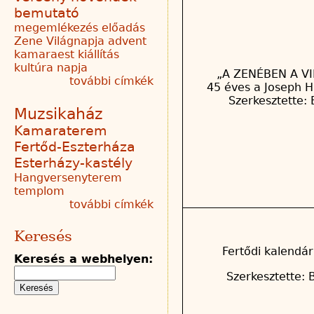
bemutató
megemlékezés
előadás
Zene Világnapja
advent
kamaraest
kiállítás
kultúra napja
„A ZENÉBEN A VI
további címkék
45 éves a Joseph H
Szerkesztette: 
Muzsikaház
Kamaraterem
Fertőd-Eszterháza
Esterházy-kastély
Hangversenyterem
templom
további címkék
Keresés
Fertődi kalendár
Keresés a webhelyen:
Szerkesztette: 