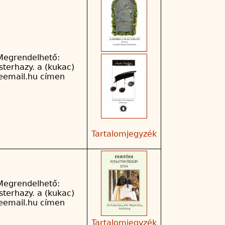
Megrendelhető:
sterhazy. a (kukac)
reemail.hu címen
Tartalomjegyzék
Megrendelhető:
sterhazy. a (kukac)
reemail.hu címen
Tartalomjegyzék