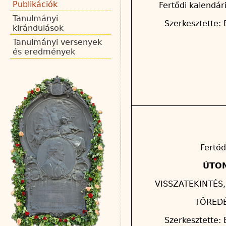
Publikációk
Fertődi kalendár
Tanulmányi
Szerkesztette: 
kirándulások
Tanulmányi versenyek
és eredmények
Fertőd
ÚTO
VISSZATEKINTÉS
TÖRED
Szerkesztette: 