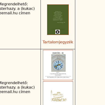
Megrendelhető:
sterhazy. a (kukac)
reemail.hu címen
Tartalomjegyzék
Megrendelhető:
sterhazy. a (kukac)
reemail.hu címen