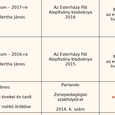
ium – 2017-re
Az Esterházy Pál
Alapítvány kiadványa
az e
Bertha János
2016
f
ium – 2016-ra
Az Esterházy Pál
Alapítvány kiadványa
az e
Bertha János
2015
f
Parlando
ános:
Zenepedagógiai
 énekel és tanít
w
szakfolyóirat
 méltó örököse
2014. 6. szám