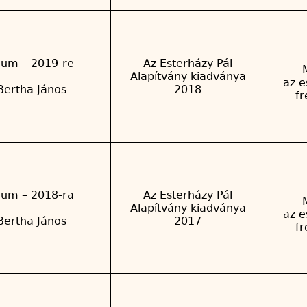
ium – 2019-re
Az Esterházy Pál
Alapítvány kiadványa
az e
Bertha János
2018
f
ium – 2018-ra
Az Esterházy Pál
Alapítvány kiadványa
az e
Bertha János
2017
f