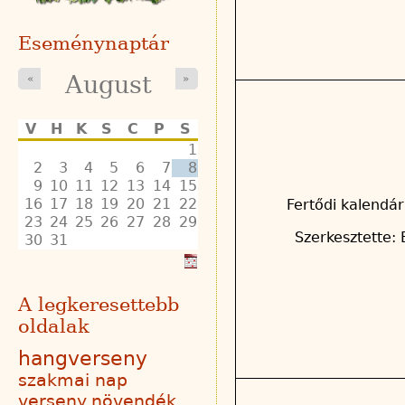
Eseménynaptár
August
«
»
V
H
K
S
C
P
S
1
2
3
4
5
6
7
8
9
10
11
12
13
14
15
16
17
18
19
20
21
22
Fertődi kalendár
23
24
25
26
27
28
29
Szerkesztette: 
30
31
A legkeresettebb
oldalak
hangverseny
szakmai nap
verseny
növendék