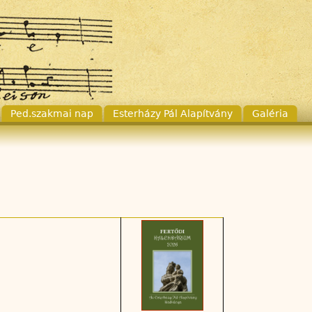
Ped.szakmai nap
Esterházy Pál Alapítvány
Galéria