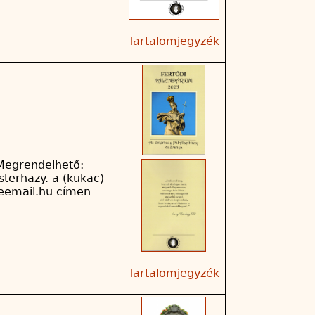
Tartalomjegyzék
Megrendelhető:
sterhazy. a (kukac)
reemail.hu címen
Tartalomjegyzék