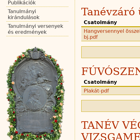
Publikációk
Tanévzáró 
Tanulmányi
kirándulások
Csatolmány
Tanulmányi versenyek
Hangversennyel összek
és eredmények
bj.pdf
FÚVÓSZE
Csatolmány
Plakát-pdf
TANÉV VÉ
VIZSGAME