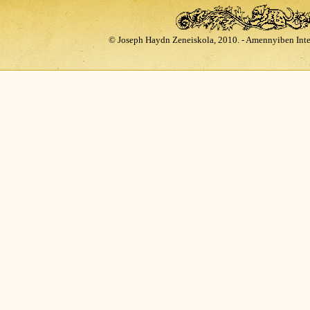
© Joseph Haydn Zeneiskola, 2010. - Amennyiben Inte