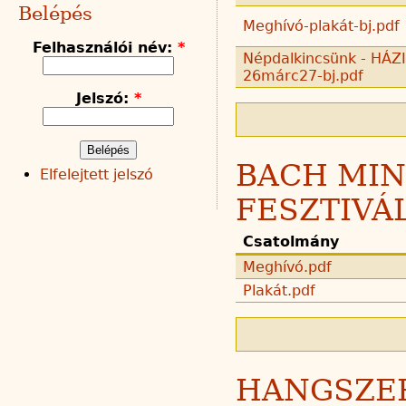
Belépés
Meghívó-plakát-bj.pdf
Felhasználói név:
*
Népdalkincsünk - HÁ
26márc27-bj.pdf
Jelszó:
*
BACH MI
Elfelejtett jelszó
FESZTIVÁ
Csatolmány
Meghívó.pdf
Plakát.pdf
HANGSZE