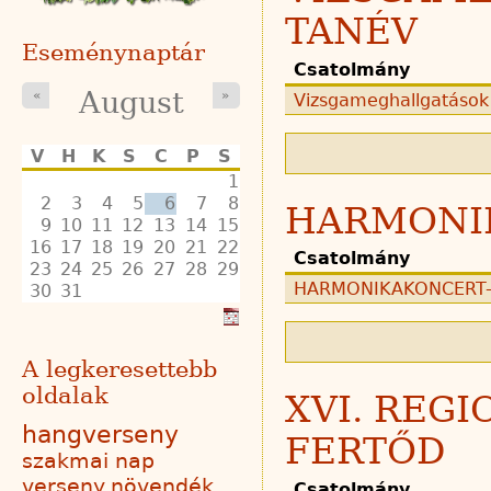
TANÉV
Eseménynaptár
Csatolmány
August
«
»
Vizsgameghallgatások 
V
H
K
S
C
P
S
1
2
3
4
5
6
7
8
HARMONI
9
10
11
12
13
14
15
16
17
18
19
20
21
22
Csatolmány
23
24
25
26
27
28
29
HARMONIKAKONCERT-2
30
31
A legkeresettebb
oldalak
XVI. REG
hangverseny
FERTŐD
szakmai nap
verseny
növendék
Csatolmány