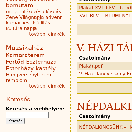
bemutató
Plakát-XVI. RFV - bj.pd
megemlékezés
előadás
XVI. RFV -EREDMÉNYEK
Zene Világnapja
advent
kamaraest
kiállítás
kultúra napja
további címkék
V. HÁZI 
Muzsikaház
Kamaraterem
Csatolmány
Fertőd-Eszterháza
Plakát.pdf
Esterházy-kastély
V. Házi Táncverseny E
Hangversenyterem
templom
további címkék
Keresés
NÉPDALKI
Keresés a webhelyen:
Csatolmány
NÉPDALKINCSÜNK - H