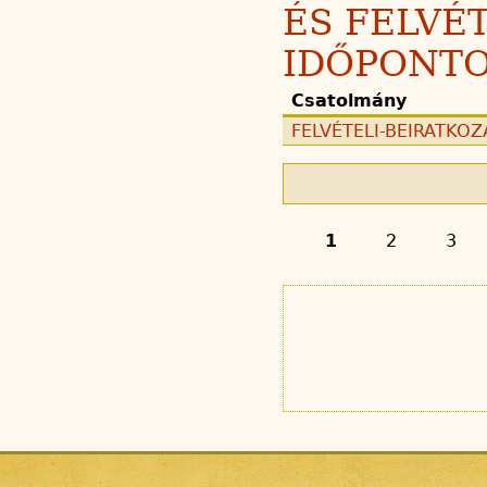
ÉS FELVÉ
IDŐPONTO
Csatolmány
FELVÉTELI-BEIRATKOZÁ
1
2
3