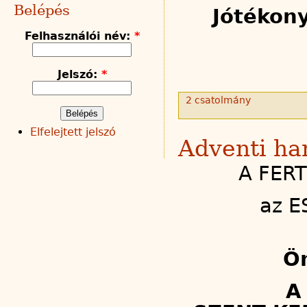
Belépés
Jótékon
Felhasználói név:
*
Jelszó:
*
2 csatolmány
Elfelejtett jelszó
Adventi ha
A FERT
az E
Ön
A