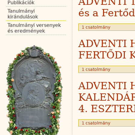
ADVENTI 
Publikációk
és a Fertő
Tanulmányi
kirándulások
Tanulmányi versenyek
1 csatolmány
és eredmények
ADVENTI 
FERTŐDI 
1 csatolmány
ADVENTI 
KALENDÁR
4. ESZTE
1 csatolmány