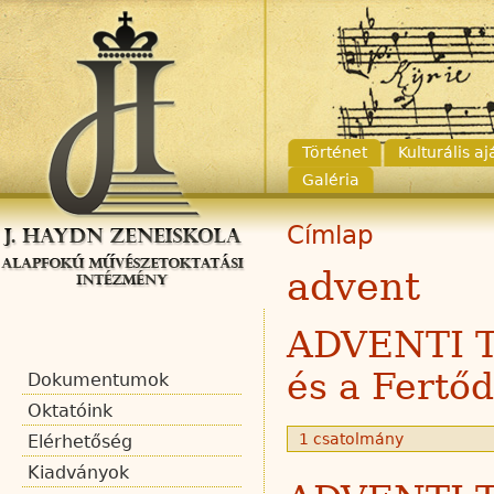
Történet
Kulturális a
Galéria
Címlap
advent
ADVENTI 
és a Fertő
Dokumentumok
Oktatóink
1 csatolmány
Elérhetőség
Kiadványok