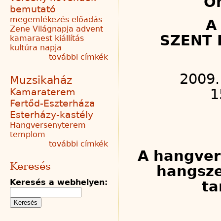
Ön
bemutató
megemlékezés
előadás
A
Zene Világnapja
advent
SZENT 
kamaraest
kiállítás
kultúra napja
további címkék
2009.
Muzsikaház
1
Kamaraterem
Fertőd-Eszterháza
Esterházy-kastély
Hangversenyterem
templom
további címkék
A hangver
Keresés
hangsze
Keresés a webhelyen:
ta