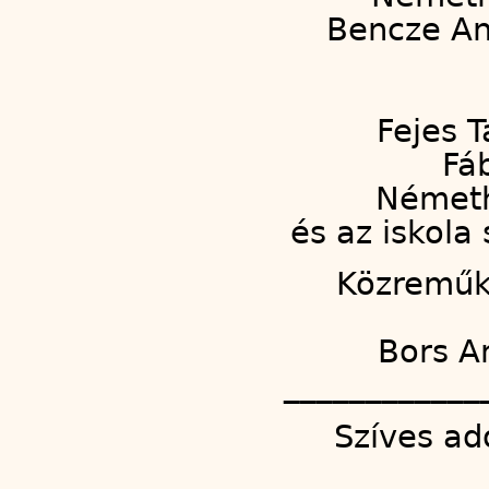
Bencze An
Fejes T
Fá
Németh
és az iskola 
Közreműkö
Bors A
____________
Szíves ad