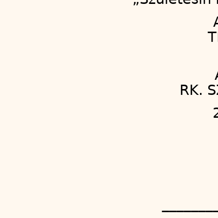
T
RK. 
_______