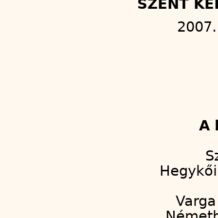
SZENT KE
2007.
A 
S
Hegykői 
Varga 
Németh 