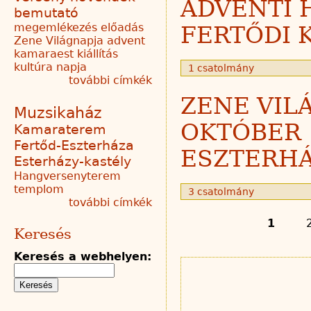
ADVENTI 
bemutató
megemlékezés
előadás
FERTŐDI 
Zene Világnapja
advent
kamaraest
kiállítás
kultúra napja
1 csatolmány
további címkék
ZENE VIL
Muzsikaház
OKTÓBER 
Kamaraterem
Fertőd-Eszterháza
ESZTERHÁ
Esterházy-kastély
Hangversenyterem
templom
3 csatolmány
további címkék
1
Keresés
Keresés a webhelyen: