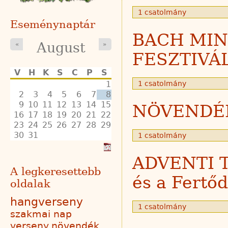
1 csatolmány
Eseménynaptár
BACH MI
August
«
»
FESZTIVÁ
V
H
K
S
C
P
S
1
1 csatolmány
2
3
4
5
6
7
8
9
10
11
12
13
14
15
NÖVENDÉ
16
17
18
19
20
21
22
23
24
25
26
27
28
29
30
31
1 csatolmány
ADVENTI 
A legkeresettebb
és a Fertő
oldalak
hangverseny
1 csatolmány
szakmai nap
verseny
növendék