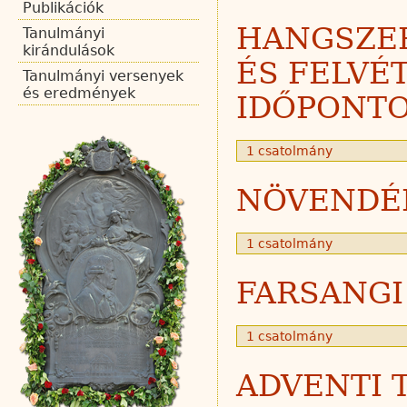
Publikációk
HANGSZE
Tanulmányi
kirándulások
ÉS FELVÉ
Tanulmányi versenyek
és eredmények
IDŐPONTO
1 csatolmány
NÖVENDÉ
1 csatolmány
FARSANG
1 csatolmány
ADVENTI 