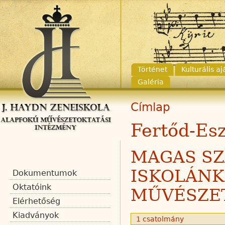
Történet
Kulturális a
Galéria
Címlap
Fertőd-Es
MAGAS SZ
ISKOLÁNK
Dokumentumok
Oktatóink
MŰVÉSZET
Elérhetőség
Kiadványok
1 csatolmány