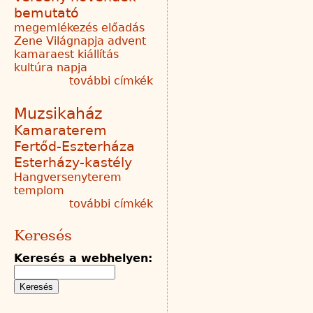
bemutató
megemlékezés
előadás
Zene Világnapja
advent
kamaraest
kiállítás
kultúra napja
további címkék
Muzsikaház
Kamaraterem
Fertőd-Eszterháza
Esterházy-kastély
Hangversenyterem
templom
további címkék
Keresés
Keresés a webhelyen: