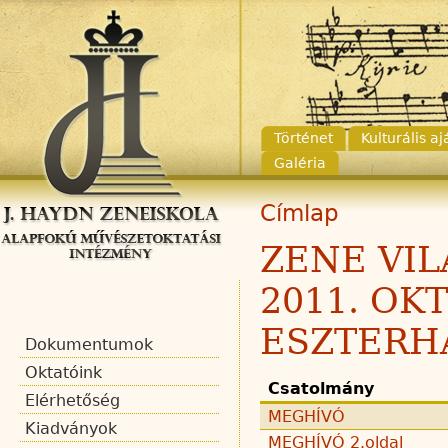
Történet
Kulturális a
Galéria
Címlap
ZENE VI
2011. OK
ESZTERH
Dokumentumok
Oktatóink
Csatolmány
Elérhetőség
MEGHÍVÓ
Kiadványok
MEGHÍVÓ 2.oldal