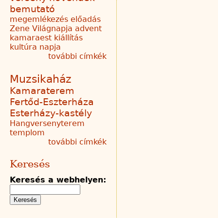
bemutató
megemlékezés
előadás
Zene Világnapja
advent
kamaraest
kiállítás
kultúra napja
további címkék
Muzsikaház
Kamaraterem
Fertőd-Eszterháza
Esterházy-kastély
Hangversenyterem
templom
további címkék
Keresés
Keresés a webhelyen: