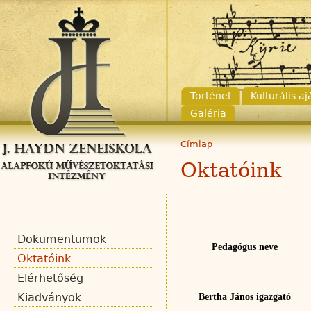
Történet
Kulturális a
Galéria
Címlap
Oktatóink
Dokumentumok
Pedagógus neve
Oktatóink
Elérhetőség
Kiadványok
Bertha János igazgató