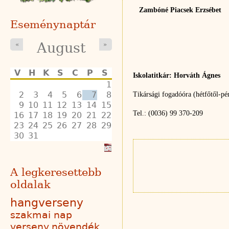
Zambóné Piacsek Erzsébet
Eseménynaptár
August
«
»
V
H
K
S
C
P
S
Iskolatitkár: Horváth Ágnes
1
2
3
4
5
6
7
8
Tikársági fogadóóra (hétfőtől-pé
9
10
11
12
13
14
15
Tel.: (0036) 99 370-209
16
17
18
19
20
21
22
23
24
25
26
27
28
29
30
31
A legkeresettebb
oldalak
hangverseny
szakmai nap
verseny
növendék