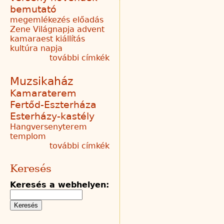
bemutató
megemlékezés
előadás
Zene Világnapja
advent
kamaraest
kiállítás
kultúra napja
további címkék
Muzsikaház
Kamaraterem
Fertőd-Eszterháza
Esterházy-kastély
Hangversenyterem
templom
további címkék
Keresés
Keresés a webhelyen: