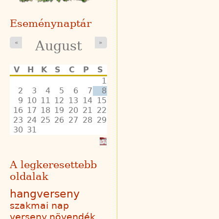
Eseménynaptár
August
«
»
V
H
K
S
C
P
S
1
2
3
4
5
6
7
8
9
10
11
12
13
14
15
16
17
18
19
20
21
22
23
24
25
26
27
28
29
30
31
A legkeresettebb
oldalak
hangverseny
szakmai nap
verseny
növendék