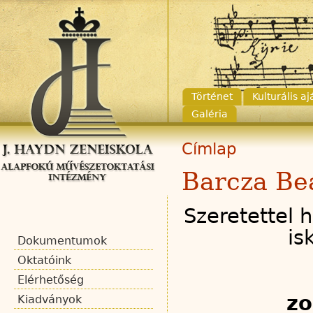
Történet
Kulturális a
Galéria
Címlap
Barcza Be
Szeretettel 
is
Dokumentumok
Oktatóink
Elérhetőség
z
Kiadványok