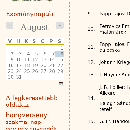
Eseménynaptár
9.
Papp Lajos: 
August
«
»
Petrovics Emi
10.
malomárok
V
H
K
S
C
P
S
Papp Lajos: F
11.
1
dalocska
2
3
4
5
6
7
8
9
10
11
12
13
14
15
12.
Johann Krieg
16
17
18
19
20
21
22
23
24
25
26
27
28
29
13.
J. Haydn: An
30
31
J. B. Loillet: 
Allegro
A legkeresettebb
14.
Balogh Sánd
oldalak
tétel”
hangverseny
szakmai nap
15.
G. Fr. Hände
verseny
növendék