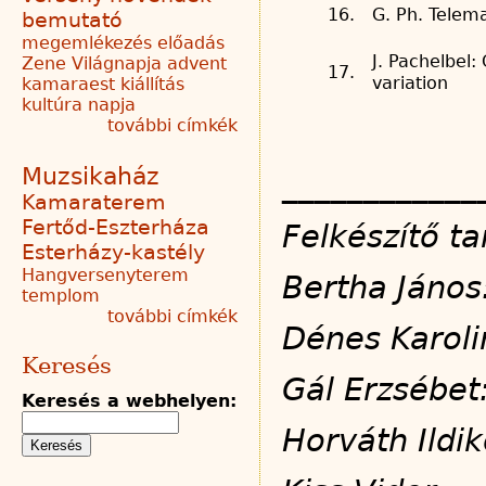
16.
G. Ph. Telem
bemutató
megemlékezés
előadás
J. Pachelbel:
Zene Világnapja
advent
17.
variation
kamaraest
kiállítás
kultúra napja
további címkék
Muzsikaház
____________
Kamaraterem
Fertőd-Eszterháza
Felkészítő t
Esterházy-kastély
Hangversenyterem
Bertha J
templom
további címkék
Dénes Ka
Keresés
Gál Erzs
Keresés a webhelyen:
Horváth I