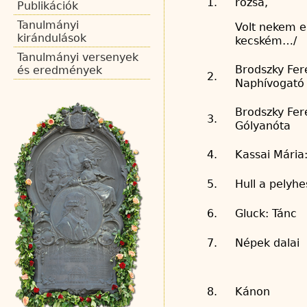
1.
rózsa,
Publikációk
Tanulmányi
Volt nekem e
kirándulások
kecském…/
Tanulmányi versenyek
Brodszky Fer
és eredmények
2.
Naphívogató
Brodszky Fer
3.
Gólyanóta
4.
Kassai Mária
5.
Hull a pelyh
6.
Gluck: Tánc
7.
Népek dalai
8.
Kánon