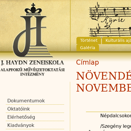
Történet
Kulturális a
Galéria
Címlap
NÖVENDÉ
NOVEMBER
Dokumentumok
Oktatóink
Népdalcsoko
Elérhetőség
Kiadványok
/Szegény legé