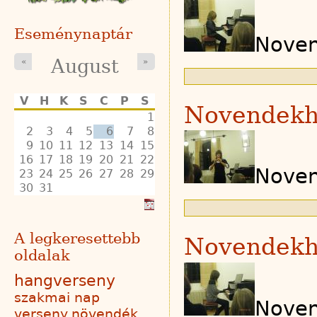
Eseménynaptár
Noven
August
«
»
V
H
K
S
C
P
S
Novendekh
1
2
3
4
5
6
7
8
9
10
11
12
13
14
15
16
17
18
19
20
21
22
Noven
23
24
25
26
27
28
29
30
31
A legkeresettebb
Novendekh
oldalak
hangverseny
szakmai nap
Noven
verseny
növendék