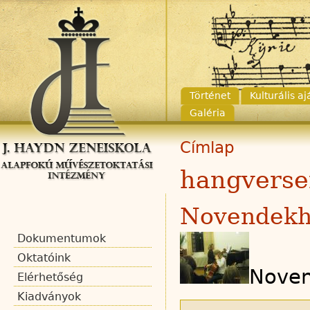
Történet
Kulturális a
Galéria
Címlap
hangverse
Novendekh
Dokumentumok
Oktatóink
Noven
Elérhetőség
Kiadványok