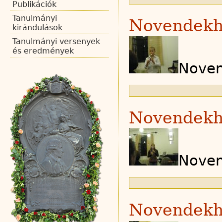
Publikációk
Tanulmányi
Novendekh
kirándulások
Tanulmányi versenyek
és eredmények
Noven
Novendekh
Noven
Novendekh