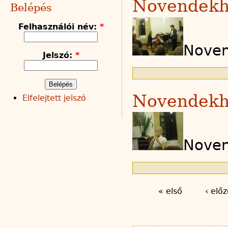
Novendekh
Belépés
Felhasználói név:
*
Noven
Jelszó:
*
Novendekh
Elfelejtett jelszó
Noven
« első
‹ előz