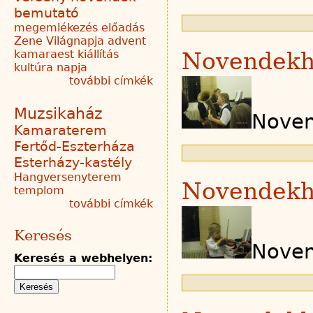
bemutató
megemlékezés
előadás
Zene Világnapja
advent
kamaraest
kiállítás
Novendekh
kultúra napja
további címkék
Muzsikaház
Noven
Kamaraterem
Fertőd-Eszterháza
Esterházy-kastély
Hangversenyterem
Novendekh
templom
további címkék
Keresés
Noven
Keresés a webhelyen: