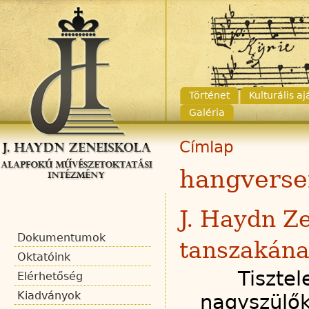
Történet
Kulturális a
Galéria
Címlap
hangverse
J. Haydn Z
Dokumentumok
tanszakán
Oktatóink
Tisztel
Elérhetőség
Kiadványok
nagyszülők