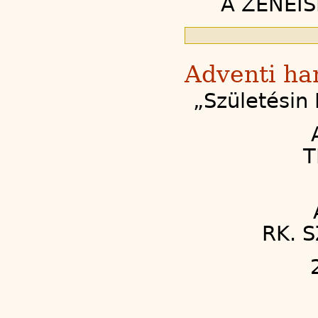
A ZENEI
Adventi ha
„Születésin
T
RK. 