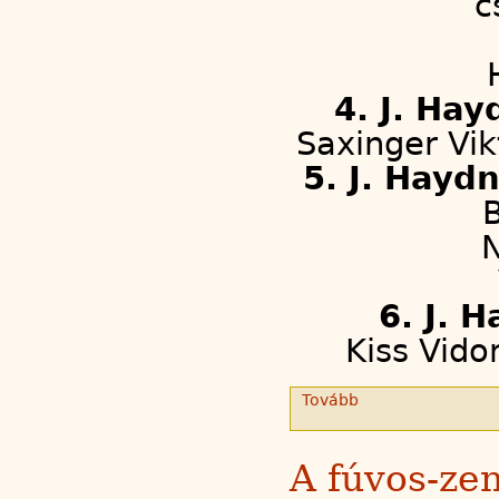
c
4. J. Hay
Saxinger Vik
5. J. Haydn:
B
N
6. J. 
Kiss Vido
Tovább
A fúvos-ze