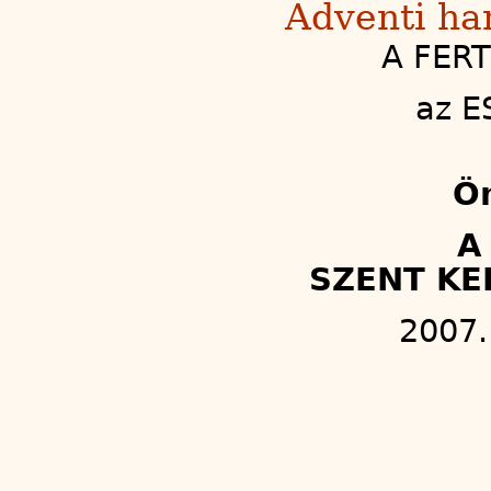
Adventi ha
A FERT
az E
Ön
A
SZENT KE
2007.