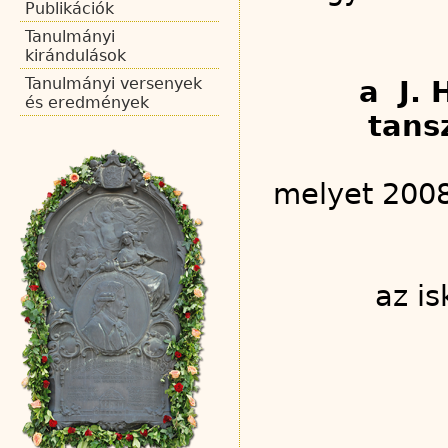
Publikációk
Tanulmányi
kirándulások
Tanulmányi versenyek
a J. 
és eredmények
tans
melyet 2008
az i