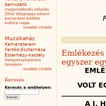
bemutató
megemlékezés
előadás
Zene Világnapja
advent
kamaraest
kiállítás
kultúra napja
további címkék
Muzsikaház
Kamaraterem
Fertőd-Eszterháza
Emlékezés K
Esterházy-kastély
egyszer eg
Hangversenyterem
templom
EMLÉ
további címkék
Keresés
VOLT E
Keresés a webhelyen:
____________
A J.