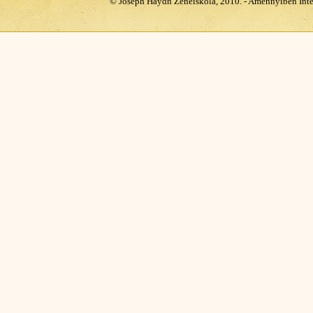
© Joseph Haydn Zeneiskola, 2010. - Amennyiben Inte