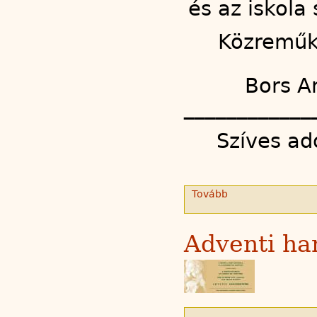
és az iskola 
Közreműkö
Bors A
____________
Szíves ad
Tovább
Adventi ha