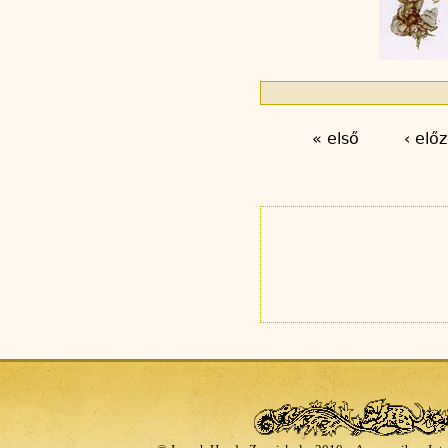
« első
‹ elő