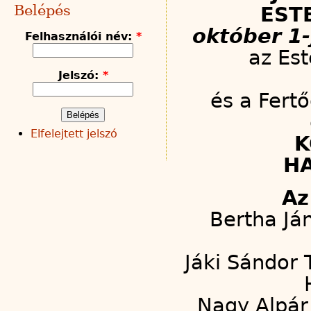
Belépés
EST
október 1
Felhasználói név:
*
az Es
Jelszó:
*
és a Fert
Elfelejtett jelszó
K
H
Az
Bertha Ján
Jáki Sándor
Nagy Alpár