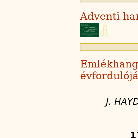
Adventi ha
Emlékhangv
évfordulój
J. HA
1