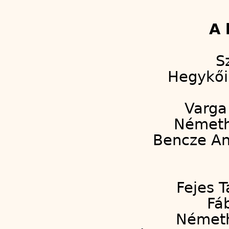
A 
S
Hegykői 
Varga 
Németh 
Bencze An
Fejes T
Fá
Németh