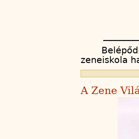
_______
Belépődí
zeneiskola ha
A Zene Vil