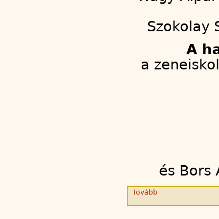
Szokolay 
A h
a zeneisko
és Bors 
Tovább