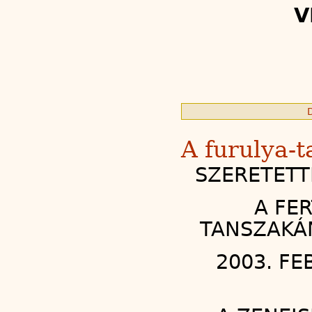
V
A furulya-
SZERETETT
A FE
TANSZAKÁ
2003. FE