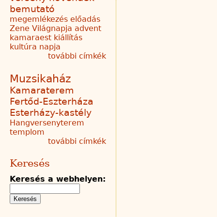
bemutató
megemlékezés
előadás
Zene Világnapja
advent
kamaraest
kiállítás
kultúra napja
további címkék
Muzsikaház
Kamaraterem
Fertőd-Eszterháza
Esterházy-kastély
Hangversenyterem
templom
további címkék
Keresés
Keresés a webhelyen: