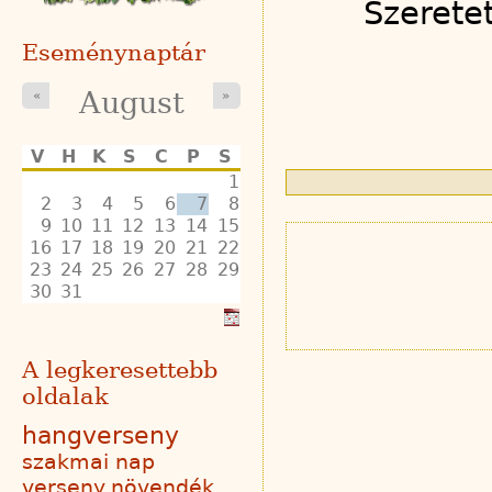
Szerete
Eseménynaptár
August
«
»
V
H
K
S
C
P
S
1
2
3
4
5
6
7
8
9
10
11
12
13
14
15
16
17
18
19
20
21
22
23
24
25
26
27
28
29
30
31
A legkeresettebb
oldalak
hangverseny
szakmai nap
verseny
növendék