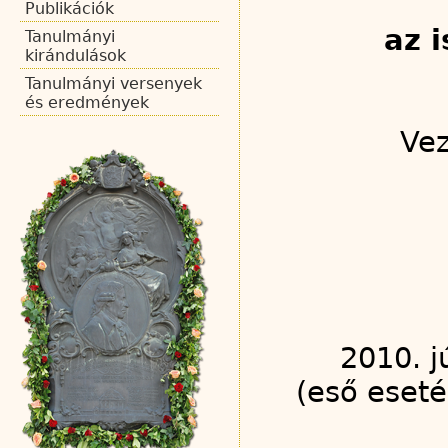
Publikációk
az 
Tanulmányi
kirándulások
Tanulmányi versenyek
és eredmények
Vez
2010. j
(eső eseté