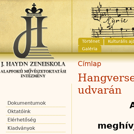
Történet
Kulturális a
Galéria
Címlap
Hangverse
udvarán
Dokumentumok
Oktatóink
Elérhetőség
meghív
Kiadványok