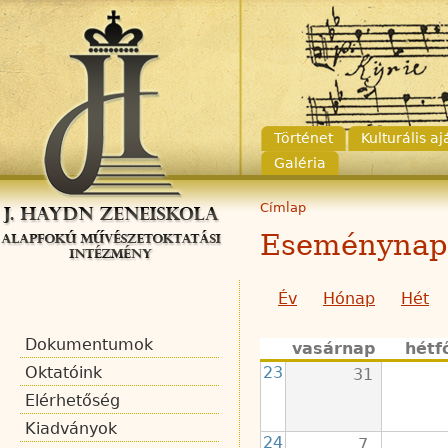
Történet
Kulturális a
Galéria
Címlap
Eseménynap
Év
Hónap
Hét
Dokumentumok
vasárnap
hétf
23
Oktatóink
31
Elérhetőség
Kiadványok
24
7