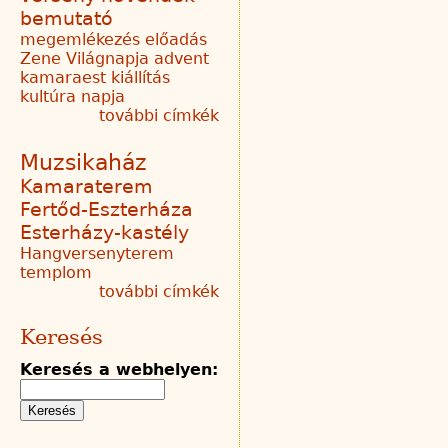
bemutató
megemlékezés
előadás
Zene Világnapja
advent
kamaraest
kiállítás
kultúra napja
további címkék
Muzsikaház
Kamaraterem
Fertőd-Eszterháza
Esterházy-kastély
Hangversenyterem
templom
további címkék
Keresés
Keresés a webhelyen: