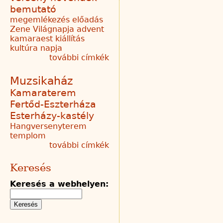
bemutató
megemlékezés
előadás
Zene Világnapja
advent
kamaraest
kiállítás
kultúra napja
további címkék
Muzsikaház
Kamaraterem
Fertőd-Eszterháza
Esterházy-kastély
Hangversenyterem
templom
további címkék
Keresés
Keresés a webhelyen: