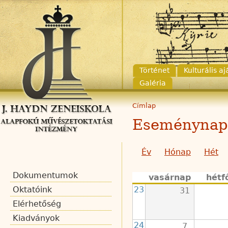
Történet
Kulturális a
Galéria
Címlap
Eseménynap
Év
Hónap
Hét
Dokumentumok
vasárnap
hétf
23
Oktatóink
31
Elérhetőség
Kiadványok
24
7