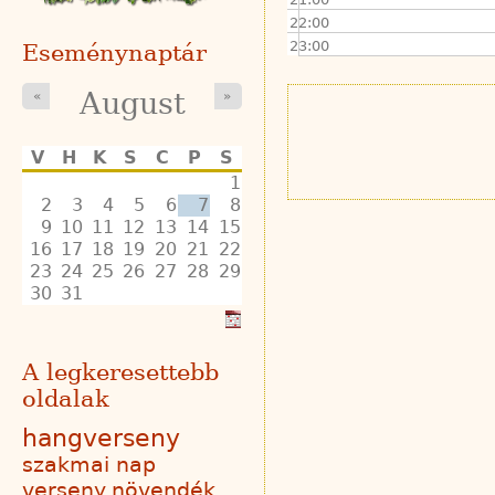
22:00
23:00
Eseménynaptár
August
«
»
V
H
K
S
C
P
S
1
2
3
4
5
6
7
8
9
10
11
12
13
14
15
16
17
18
19
20
21
22
23
24
25
26
27
28
29
30
31
A legkeresettebb
oldalak
hangverseny
szakmai nap
verseny
növendék