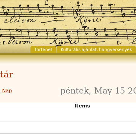
Történet
Kulturális ajánlat, hangversenyek
tár
péntek, May 15 2
Nap
Items