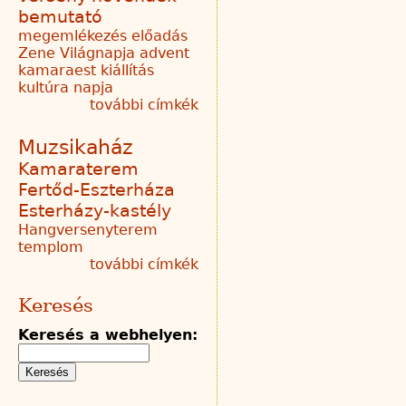
bemutató
megemlékezés
előadás
Zene Világnapja
advent
kamaraest
kiállítás
kultúra napja
további címkék
Muzsikaház
Kamaraterem
Fertőd-Eszterháza
Esterházy-kastély
Hangversenyterem
templom
további címkék
Keresés
Keresés a webhelyen: