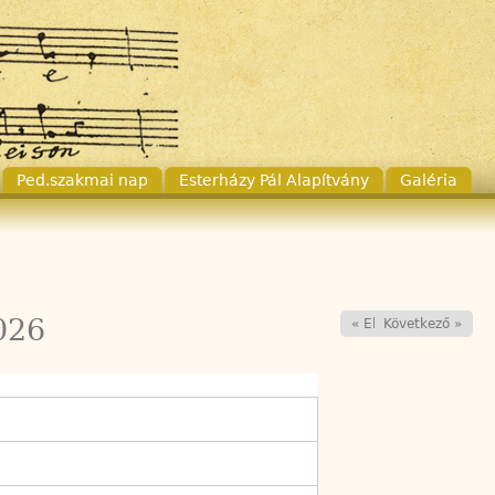
Ped.szakmai nap
Esterházy Pál Alapítvány
Galéria
026
« Előző
Következő »