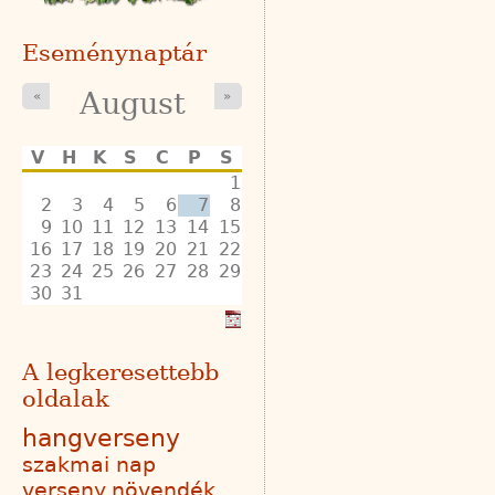
Eseménynaptár
August
«
»
V
H
K
S
C
P
S
1
2
3
4
5
6
7
8
9
10
11
12
13
14
15
16
17
18
19
20
21
22
23
24
25
26
27
28
29
30
31
A legkeresettebb
oldalak
hangverseny
szakmai nap
verseny
növendék