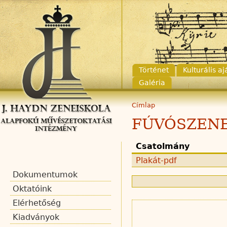
Történet
Kulturális a
Galéria
Címlap
FÚVÓSZENE
Csatolmány
Plakát-pdf
Dokumentumok
Oktatóink
Elérhetőség
Kiadványok