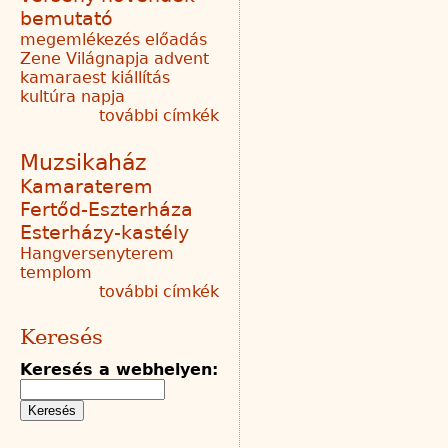
bemutató
megemlékezés
előadás
Zene Világnapja
advent
kamaraest
kiállítás
kultúra napja
további címkék
Muzsikaház
Kamaraterem
Fertőd-Eszterháza
Esterházy-kastély
Hangversenyterem
templom
további címkék
Keresés
Keresés a webhelyen: