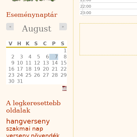
22:00
23:00
Eseménynaptár
August
«
»
V
H
K
S
C
P
S
1
2
3
4
5
6
7
8
9
10
11
12
13
14
15
16
17
18
19
20
21
22
23
24
25
26
27
28
29
30
31
A legkeresettebb
oldalak
hangverseny
szakmai nap
verseny
növendék