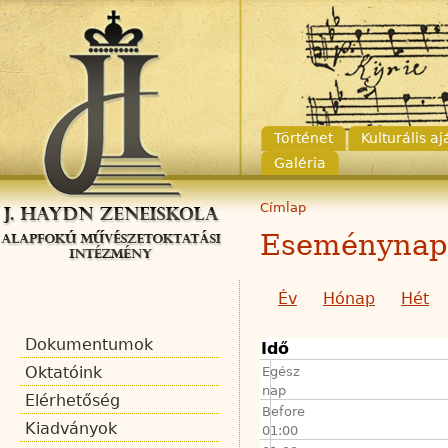
Történet
Kulturális a
Galéria
Címlap
Eseménynap
Év
Hónap
Hét
Dokumentumok
Idő
Oktatóink
Egész
nap
Elérhetőség
Before
Kiadványok
01:00