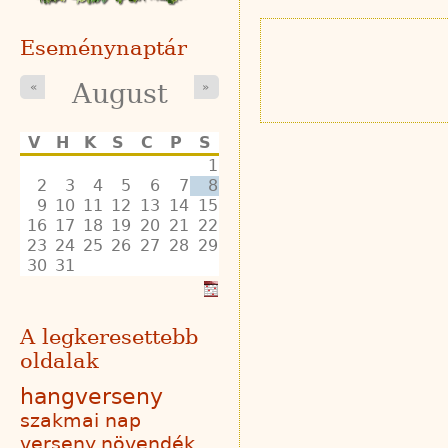
Eseménynaptár
August
«
»
V
H
K
S
C
P
S
1
2
3
4
5
6
7
8
9
10
11
12
13
14
15
16
17
18
19
20
21
22
23
24
25
26
27
28
29
30
31
A legkeresettebb
oldalak
hangverseny
szakmai nap
verseny
növendék