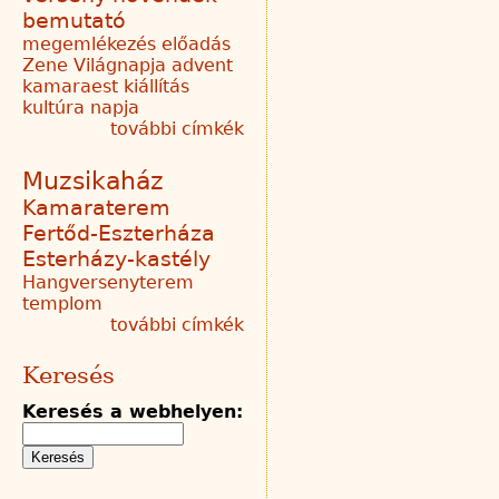
bemutató
megemlékezés
előadás
Zene Világnapja
advent
kamaraest
kiállítás
kultúra napja
további címkék
Muzsikaház
Kamaraterem
Fertőd-Eszterháza
Esterházy-kastély
Hangversenyterem
templom
további címkék
Keresés
Keresés a webhelyen: