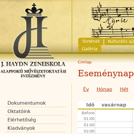
Történet
Kulturális a
Galéria
Címlap
Eseménynap
Év
Hónap
Hét
Dokumentumok
Idő
vasárnap
Oktatóink
Before
01:00
Elérhetőség
01:00
Kiadványok
02:00