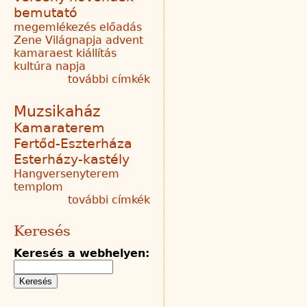
bemutató
megemlékezés
előadás
Zene Világnapja
advent
kamaraest
kiállítás
kultúra napja
további címkék
Muzsikaház
Kamaraterem
Fertőd-Eszterháza
Esterházy-kastély
Hangversenyterem
templom
további címkék
Keresés
Keresés a webhelyen: