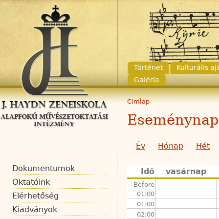
Történet
Kulturális a
Galéria
Címlap
Eseménynap
Év
Hónap
Hét
Dokumentumok
Idő
vasárnap
Oktatóink
Before
01:00
Elérhetőség
01:00
Kiadványok
02:00