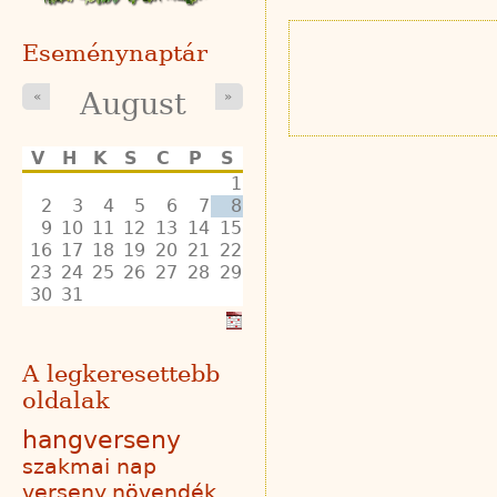
Eseménynaptár
August
«
»
V
H
K
S
C
P
S
1
2
3
4
5
6
7
8
9
10
11
12
13
14
15
16
17
18
19
20
21
22
23
24
25
26
27
28
29
30
31
A legkeresettebb
oldalak
hangverseny
szakmai nap
verseny
növendék