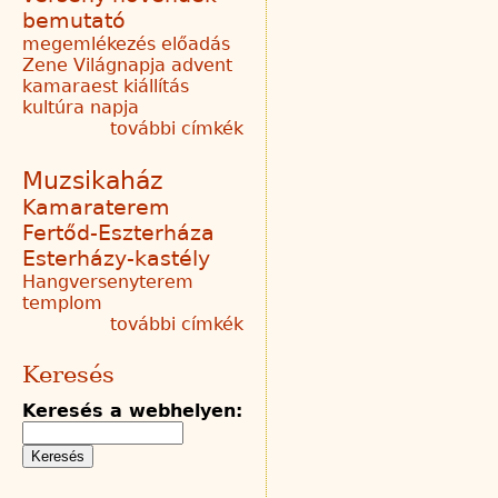
bemutató
megemlékezés
előadás
Zene Világnapja
advent
kamaraest
kiállítás
kultúra napja
további címkék
Muzsikaház
Kamaraterem
Fertőd-Eszterháza
Esterházy-kastély
Hangversenyterem
templom
további címkék
Keresés
Keresés a webhelyen: