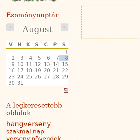
Eseménynaptár
August
«
»
V
H
K
S
C
P
S
1
2
3
4
5
6
7
8
9
10
11
12
13
14
15
16
17
18
19
20
21
22
23
24
25
26
27
28
29
30
31
A legkeresettebb
oldalak
hangverseny
szakmai nap
verseny
növendék