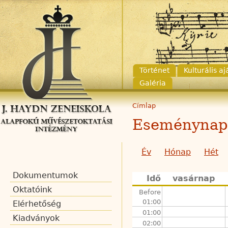
Történet
Kulturális a
Galéria
Címlap
Eseménynap
Év
Hónap
Hét
Dokumentumok
Idő
vasárnap
Oktatóink
Before
01:00
Elérhetőség
01:00
Kiadványok
02:00