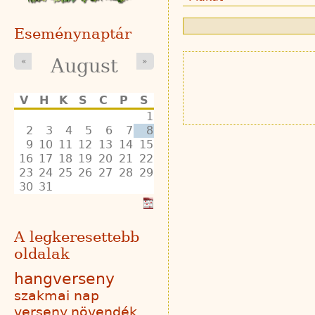
Eseménynaptár
August
«
»
V
H
K
S
C
P
S
1
2
3
4
5
6
7
8
9
10
11
12
13
14
15
16
17
18
19
20
21
22
23
24
25
26
27
28
29
30
31
A legkeresettebb
oldalak
hangverseny
szakmai nap
verseny
növendék