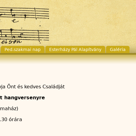
Ped.szakmai nap
Esterházy Pál Alapítvány
Galéria
vja Önt és kedves Családját
tt hangversenyre
álmaház)
7.30 órára