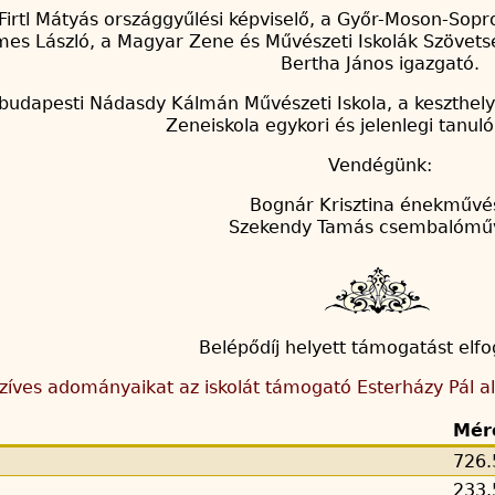
Firtl Mátyás országgyűlési képviselő, a Győr-Moson-Sop
es László, a Magyar Zene és Művészeti Iskolák Szövets
Bertha János igazgató.
udapesti Nádasdy Kálmán Művészeti Iskola, a keszthelyi 
Zeneiskola egykori és jelenlegi tanulói
Vendégünk:
Bognár Krisztina énekművé
Szekendy Tamás csembalómű
Belépődíj helyett támogatást elf
zíves adományaikat az iskolát támogató Esterházy Pál al
Mér
726.
233.