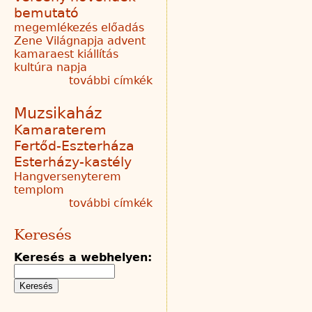
bemutató
megemlékezés
előadás
Zene Világnapja
advent
kamaraest
kiállítás
kultúra napja
további címkék
Muzsikaház
Kamaraterem
Fertőd-Eszterháza
Esterházy-kastély
Hangversenyterem
templom
további címkék
Keresés
Keresés a webhelyen: