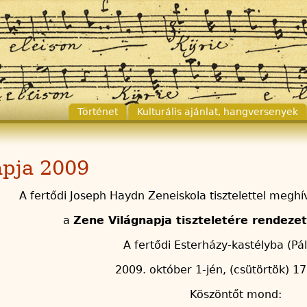
Történet
Kulturális ajánlat, hangversenyek
apja 2009
A fertődi Joseph Haydn Zeneiskola tisztelettel meghí
a
Zene Világnapja tiszteletére rendeze
A fertődi Esterházy-kastélyba (P
2009. október 1-jén, (csütörtök) 1
Köszöntőt mond: