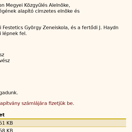
ron Megyei Közgyűlés Alelnöke,
égének alapító címzetes elnöke és
Festetics György Zeneiskola, és a fertődi J. Haydn
 lépnek fel.
sz
vész
ogadunk.
apítvány számlájára fizetjük be.
et
51 KB
58 KB