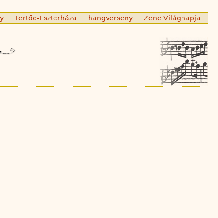
ly
Fertőd-Eszterháza
hangverseny
Zene Világnapja