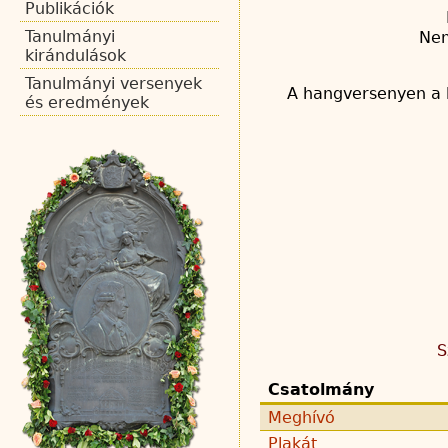
Publikációk
Tanulmányi
Nem
kirándulások
Tanulmányi versenyek
A hangversenyen a b
és eredmények
S
Csatolmány
Meghívó
Plakát