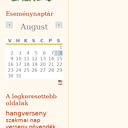
Eseménynaptár
August
«
»
V
H
K
S
C
P
S
1
2
3
4
5
6
7
8
9
10
11
12
13
14
15
16
17
18
19
20
21
22
23
24
25
26
27
28
29
30
31
A legkeresettebb
oldalak
hangverseny
szakmai nap
verseny
növendék