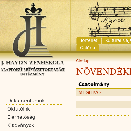
Történet
Kulturális a
Galéria
Címlap
NÖVENDÉK
Csatolmány
MEGHÍVÓ
Dokumentumok
Oktatóink
Elérhetőség
Kiadványok