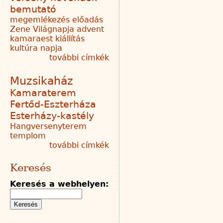
bemutató
megemlékezés
előadás
Zene Világnapja
advent
kamaraest
kiállítás
kultúra napja
további címkék
Muzsikaház
Kamaraterem
Fertőd-Eszterháza
Esterházy-kastély
Hangversenyterem
templom
további címkék
Keresés
Keresés a webhelyen: