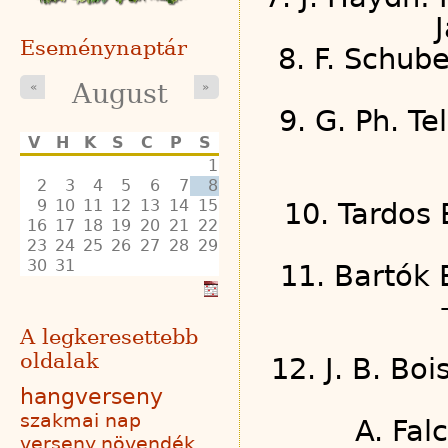
Eseménynaptár
8. F. Schub
August
«
»
9. G. Ph. T
V
H
K
S
C
P
S
1
2
3
4
5
6
7
8
9
10
11
12
13
14
15
10. Tardos 
16
17
18
19
20
21
22
23
24
25
26
27
28
29
30
31
11. Bartók 
A legkeresettebb
oldalak
12. J. B. Bo
hangverseny
szakmai nap
A. Fal
verseny
növendék