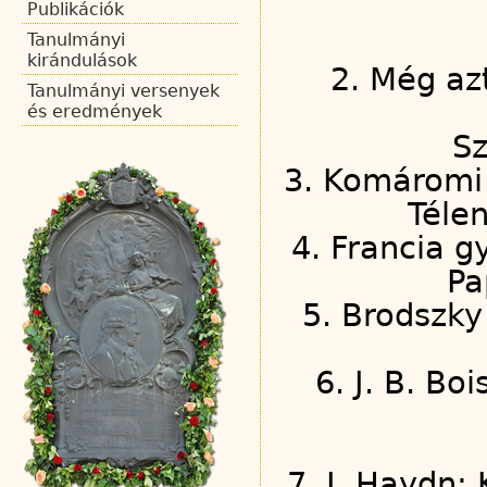
Publikációk
Tanulmányi
kirándulások
2. Még az
Tanulmányi versenyek
és eredmények
Sz
3. Komáromi 
Téle
4. Francia g
Pa
5. Brodszky
6. J. B. Bo
7. J. Haydn: