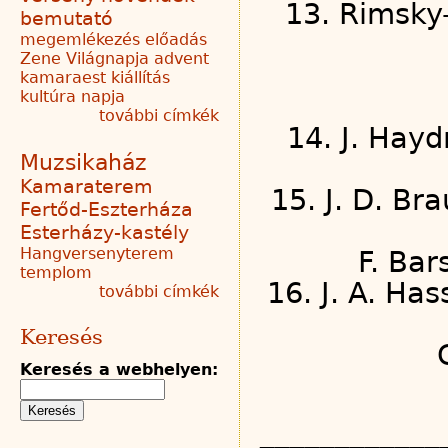
13. Rimsky
bemutató
megemlékezés
előadás
Zene Világnapja
advent
kamaraest
kiállítás
kultúra napja
további címkék
14. J. Hay
Muzsikaház
Kamaraterem
15. J. D. Br
Fertőd-Eszterháza
Esterházy-kastély
Hangversenyterem
F. Bar
templom
16. J. A. Ha
további címkék
Keresés
Keresés a webhelyen:
____________