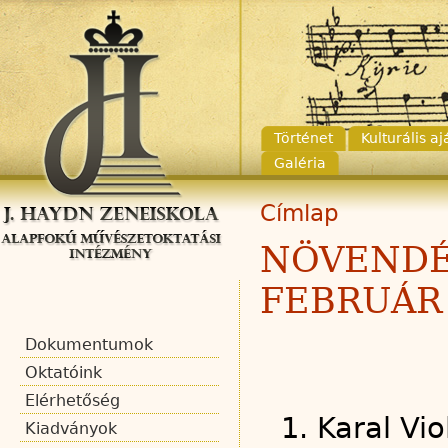
Történet
Kulturális a
Galéria
Címlap
NÖVENDÉ
FEBRUÁR 
Dokumentumok
Oktatóink
Elérhetőség
1. Karal Vi
Kiadványok