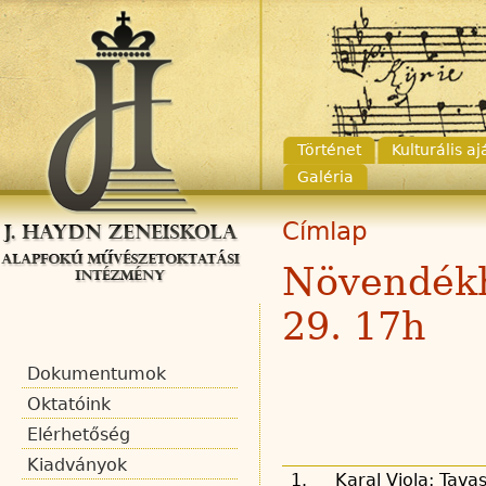
Történet
Kulturális a
Galéria
Címlap
Növendékh
29. 17h
Dokumentumok
Oktatóink
Elérhetőség
Kiadványok
1.
Karal Viola: Tava