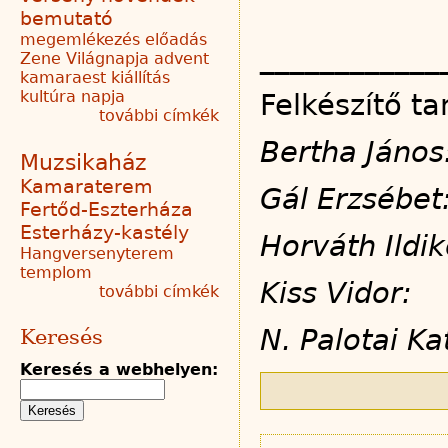
bemutató
megemlékezés
előadás
____________
Zene Világnapja
advent
kamaraest
kiállítás
kultúra napja
Felkészítő t
további címkék
Bertha Já
Muzsikaház
Kamaraterem
Gál Erzsé
Fertőd-Eszterháza
Esterházy-kastély
Horváth Ild
Hangversenyterem
templom
Kiss Vido
további címkék
N. Palotai 
Keresés
Keresés a webhelyen: