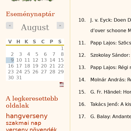
Eseménynaptár
10.
J. v. Eyck: Doen
August
«
»
d’over schoone 
V
H
K
S
C
P
S
11.
Papp Lajos: Szöc
1
2
3
4
5
6
7
8
12.
Szokolay Sándor:
9
10
11
12
13
14
15
16
17
18
19
20
21
22
13.
Papp Lajos: Régi
23
24
25
26
27
28
29
30
31
14.
Molnár András: R
15.
G. Fr. Händel: Ho
A legkeresettebb
16.
Takács Jenő: A k
oldalak
hangverseny
17.
G. Balay: Andante
szakmai nap
verseny
növendék