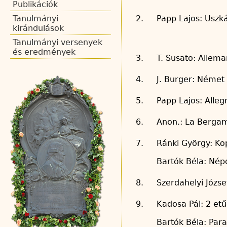
Publikációk
Tanulmányi
2.
Papp Lajos: Uszk
kirándulások
Tanulmányi versenyek
és eredmények
3.
T. Susato: Allem
4.
J. Burger: Német
5.
Papp Lajos: Alleg
6.
Anon.: La Berga
7.
Ránki György: K
Bartók Béla: Nép
8.
Szerdahelyi Józs
9.
Kadosa Pál: 2 et
Bartók Béla: Para