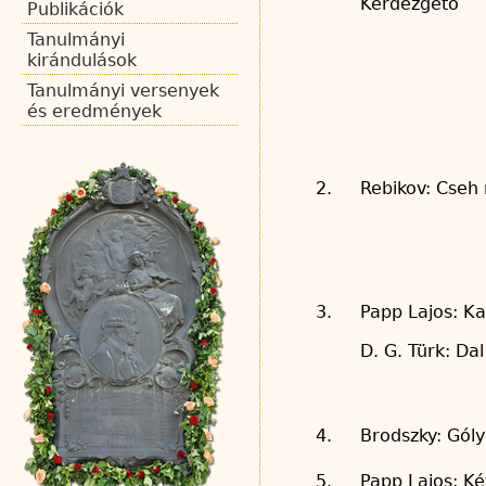
Kérdezgető
Publikációk
Tanulmányi
kirándulások
Tanulmányi versenyek
és eredmények
2.
Rebikov: Cseh 
3.
Papp Lajos: K
D. G. Türk: Dal
4.
Brodszky: Gól
5.
Papp Lajos: Ké