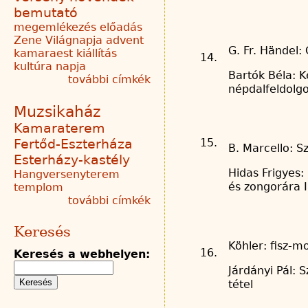
bemutató
megemlékezés
előadás
Zene Világnapja
advent
G. Fr. Händel:
kamaraest
kiállítás
14.
kultúra napja
Bartók Béla: K
további címkék
népdalfeldolg
Muzsikaház
Kamaraterem
Fertőd-Eszterháza
15.
B. Marcello: Sz
Esterházy-kastély
Hidas Frigyes: 
Hangversenyterem
és zongorára I.
templom
további címkék
Keresés
Köhler: fisz-mo
16.
Keresés a webhelyen:
Járdányi Pál: Sz
tétel