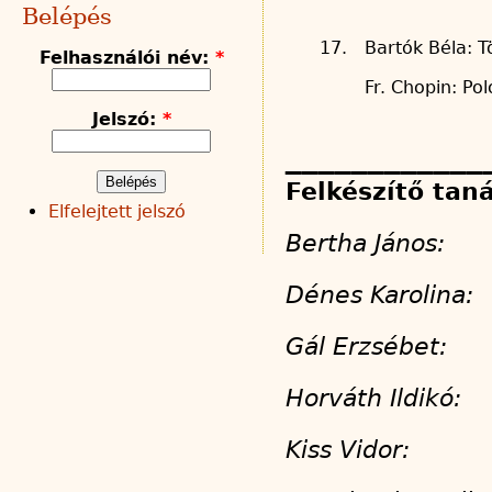
Belépés
17.
Bartók Béla: T
Felhasználói név:
*
Fr. Chopin: Po
Jelszó:
*
____________
Felkészítő tan
Elfelejtett jelszó
Bertha Ján
Dénes Karol
Gál Erzsébet
Horváth Ildikó
Kiss Vidor: 