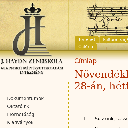
Történet
Kulturális a
Galéria
Címlap
Növendékh
28-án, hét
Dokumentumok
Oktatóink
Elérhetőség
1.
Süssünk, süs
Kiadványok