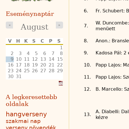
6.
Fr. Schubert: 
Eseménynaptár
W. Duncombe:
August
7.
«
»
menüett
8.
Anon.: Bransle
V
H
K
S
C
P
S
1
9.
Kadosa Pál: 2 
2
3
4
5
6
7
8
9
10
11
12
13
14
15
16
17
18
19
20
21
22
10.
Papp Lajos: M
23
24
25
26
27
28
29
30
31
11.
Papp Lajos: S
12.
B. Marcello: Sz
A legkeresettebb
oldalak
A. Diabelli: D
hangverseny
13.
kézre
szakmai nap
verseny
növendék