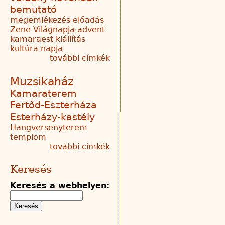
bemutató
megemlékezés
előadás
Zene Világnapja
advent
kamaraest
kiállítás
kultúra napja
további címkék
Muzsikaház
Kamaraterem
Fertőd-Eszterháza
Esterházy-kastély
Hangversenyterem
templom
további címkék
Keresés
Keresés a webhelyen: