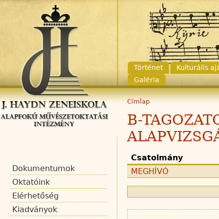
Történet
Kulturális a
Galéria
Címlap
B-TAGOZAT
ALAPVIZSG
Csatolmány
Dokumentumok
MEGHÍVÓ
Oktatóink
Elérhetőség
Kiadványok