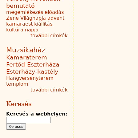
bemutató
megemlékezés
előadás
Zene Világnapja
advent
kamaraest
kiállítás
kultúra napja
további címkék
Muzsikaház
Kamaraterem
Fertőd-Eszterháza
Esterházy-kastély
Hangversenyterem
templom
további címkék
Keresés
Keresés a webhelyen: