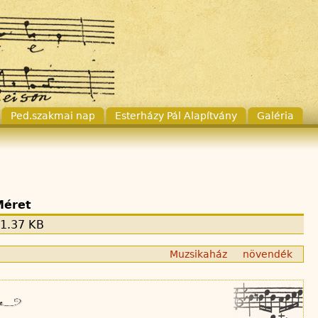
Ped.szakmai nap
Esterházy Pál Alapítvány
Galéria
Méret
1.37 KB
Muzsikaház
növendék