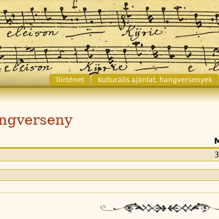
Történet
Kulturális ajánlat, hangversenyek
ngverseny
3