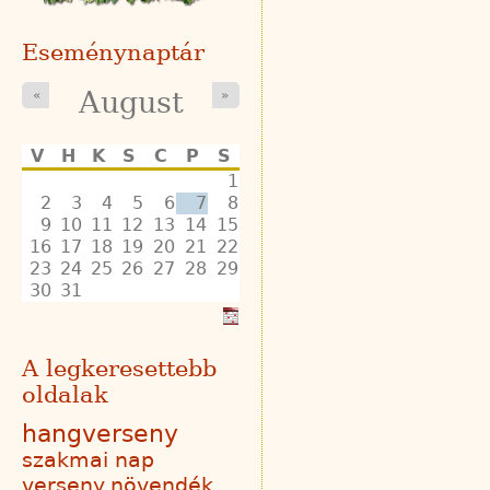
Eseménynaptár
August
«
»
V
H
K
S
C
P
S
1
2
3
4
5
6
7
8
9
10
11
12
13
14
15
16
17
18
19
20
21
22
23
24
25
26
27
28
29
30
31
A legkeresettebb
oldalak
hangverseny
szakmai nap
verseny
növendék